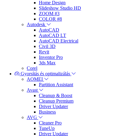
Home Design
Slideshow Studio HD
ZOOM #3
COLOR #8
Autodesk
AutoCAD
AutoCAD LT
AutoCAD Electrical
Civil 3D
Revit
Inventor Pro
3ds Max
Corel
Gyorsítás és optimalizálás
AOMEI
Partition Assistant
Avast
Cleanup & Boost
Cleanup Premium
Driver Updater
Business
AVG
Cleaner Pro
TuneUp
Driver Updater