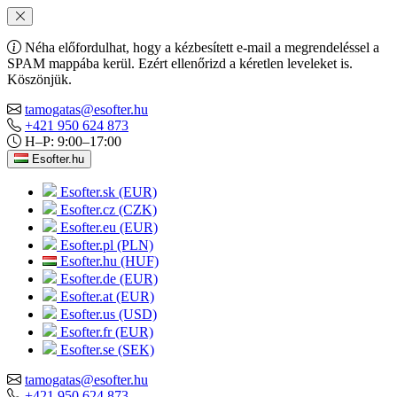
Néha előfordulhat, hogy a kézbesített e-mail a megrendeléssel a
SPAM mappába kerül. Ezért ellenőrizd a kéretlen leveleket is.
Köszönjük.
tamogatas@esofter.hu
+421 950 624 873
H–P: 9:00–17:00
Esofter.hu
Esofter.sk (EUR)
Esofter.cz (CZK)
Esofter.eu (EUR)
Esofter.pl (PLN)
Esofter.hu (HUF)
Esofter.de (EUR)
Esofter.at (EUR)
Esofter.us (USD)
Esofter.fr (EUR)
Esofter.se (SEK)
tamogatas@esofter.hu
+421 950 624 873