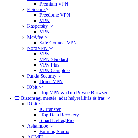
Premium VPN
F-Secure
Freedome VPN
VPN
Kaspersky
VPN
McAfee
Safe Connect VPN
NordVPN
VPN
VPN Standard
VPN Plus
VPN Complete
Panda Security
Dome VPN
IObit
iTop VPN & iTop Private Browser
Biztonsági mentés, adat-helyreállítás és írás
IObit
IOTransfer
iTop Data Recovery
Smart Defrag Pro
Ashampoo
Burning Studio
AOMEI