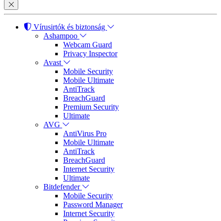
Vírusirtók és biztonság
Ashampoo
Webcam Guard
Privacy Inspector
Avast
Mobile Security
Mobile Ultimate
AntiTrack
BreachGuard
Premium Security
Ultimate
AVG
AntiVirus Pro
Mobile Ultimate
AntiTrack
BreachGuard
Internet Security
Ultimate
Bitdefender
Mobile Security
Password Manager
Internet Security