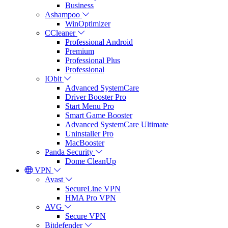
Business
Ashampoo
WinOptimizer
CCleaner
Professional Android
Premium
Professional Plus
Professional
IObit
Advanced SystemCare
Driver Booster Pro
Start Menu Pro
Smart Game Booster
Advanced SystemCare Ultimate
Uninstaller Pro
MacBooster
Panda Security
Dome CleanUp
VPN
Avast
SecureLine VPN
HMA Pro VPN
AVG
Secure VPN
Bitdefender