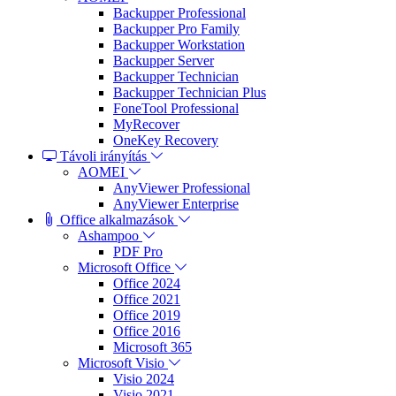
Backupper Professional
Backupper Pro Family
Backupper Workstation
Backupper Server
Backupper Technician
Backupper Technician Plus
FoneTool Professional
MyRecover
OneKey Recovery
Távoli irányítás
AOMEI
AnyViewer Professional
AnyViewer Enterprise
Office alkalmazások
Ashampoo
PDF Pro
Microsoft Office
Office 2024
Office 2021
Office 2019
Office 2016
Microsoft 365
Microsoft Visio
Visio 2024
Visio 2021