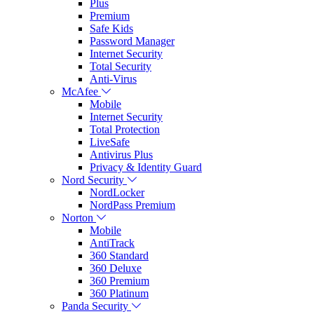
Plus
Premium
Safe Kids
Password Manager
Internet Security
Total Security
Anti-Virus
McAfee
Mobile
Internet Security
Total Protection
LiveSafe
Antivirus Plus
Privacy & Identity Guard
Nord Security
NordLocker
NordPass Premium
Norton
Mobile
AntiTrack
360 Standard
360 Deluxe
360 Premium
360 Platinum
Panda Security