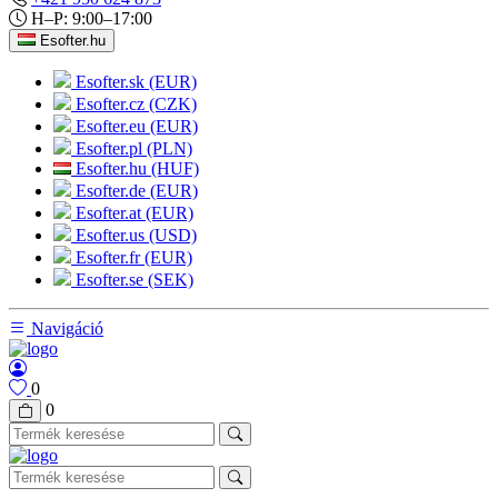
H–P: 9:00–17:00
Esofter.hu
Esofter.sk (EUR)
Esofter.cz (CZK)
Esofter.eu (EUR)
Esofter.pl (PLN)
Esofter.hu (HUF)
Esofter.de (EUR)
Esofter.at (EUR)
Esofter.us (USD)
Esofter.fr (EUR)
Esofter.se (SEK)
Navigáció
0
0