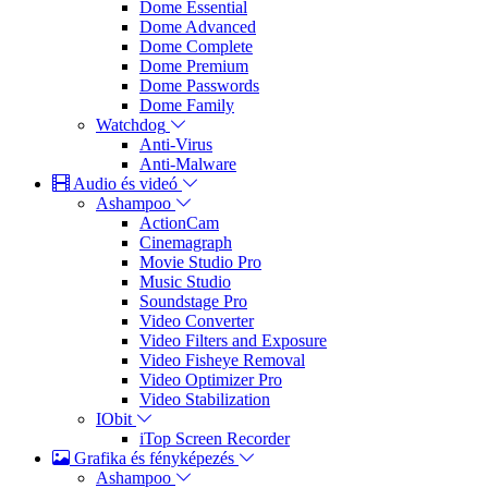
Dome Essential
Dome Advanced
Dome Complete
Dome Premium
Dome Passwords
Dome Family
Watchdog
Anti-Virus
Anti-Malware
Audio és videó
Ashampoo
ActionCam
Cinemagraph
Movie Studio Pro
Music Studio
Soundstage Pro
Video Converter
Video Filters and Exposure
Video Fisheye Removal
Video Optimizer Pro
Video Stabilization
IObit
iTop Screen Recorder
Grafika és fényképezés
Ashampoo