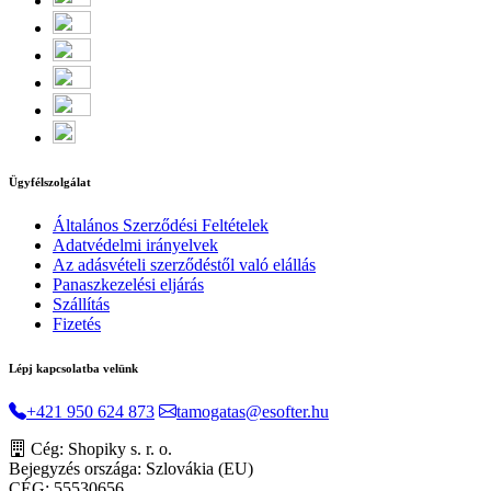
Ügyfélszolgálat
Általános Szerződési Feltételek
Adatvédelmi irányelvek
Az adásvételi szerződéstől való elállás
Panaszkezelési eljárás
Szállítás
Fizetés
Lépj kapcsolatba velünk
+421 950 624 873
tamogatas@esofter.hu
Cég: Shopiky s. r. o.
Bejegyzés országa: Szlovákia (EU)
CÉG: 55530656