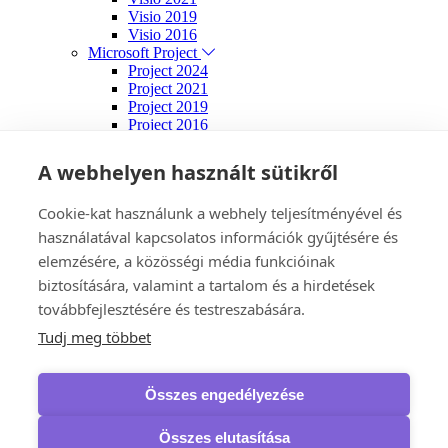
Visio 2019
Visio 2016
Microsoft Project
Project 2024
Project 2021
Project 2019
Project 2016
Microsoft PowerPoint
Powerpoint 2024
A webhelyen használt sütikről
Operációs rendszerek
Windows 11
Cookie-kat használunk a webhely teljesítményével és
Home
Professional
használatával kapcsolatos információk gyűjtésére és
Enterprise
elemzésére, a közösségi média funkcióinak
Windows 10
biztosítására, valamint a tartalom és a hirdetések
Home
Professional
továbbfejlesztésére és testreszabására.
Enterprise
Tudj meg többet
Windows 8.1
Windows 7
Játék kuponok
Összes engedélyezése
Xbox Game Pass Ultimate
Fejlesztői eszközök
Microsoft
Összes elutasítása