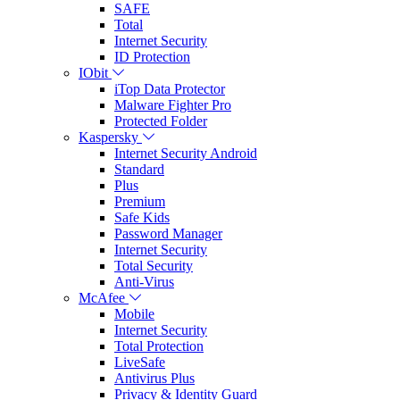
SAFE
Total
Internet Security
ID Protection
IObit
iTop Data Protector
Malware Fighter Pro
Protected Folder
Kaspersky
Internet Security Android
Standard
Plus
Premium
Safe Kids
Password Manager
Internet Security
Total Security
Anti-Virus
McAfee
Mobile
Internet Security
Total Protection
LiveSafe
Antivirus Plus
Privacy & Identity Guard