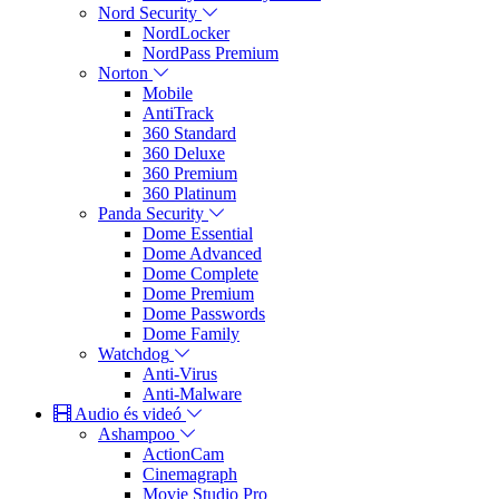
Nord Security
NordLocker
NordPass Premium
Norton
Mobile
AntiTrack
360 Standard
360 Deluxe
360 Premium
360 Platinum
Panda Security
Dome Essential
Dome Advanced
Dome Complete
Dome Premium
Dome Passwords
Dome Family
Watchdog
Anti-Virus
Anti-Malware
Audio és videó
Ashampoo
ActionCam
Cinemagraph
Movie Studio Pro