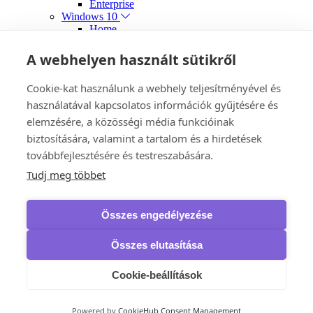
Enterprise
Windows 10
Home
Professional
Enterprise
A webhelyen használt sütikről
Windows 8.1
Windows 7
Cookie-kat használunk a webhely teljesítményével és
Játék kuponok
használatával kapcsolatos információk gyűjtésére és
Xbox Game Pass Ultimate
Fejlesztői eszközök
elemzésére, a közösségi média funkcióinak
Microsoft
biztosítására, valamint a tartalom és a hirdetések
Visual Studio
továbbfejlesztésére és testreszabására.
Tudj meg többet
Bolt
Panaszkezelési eljárás
Elérhetőség
Összes engedélyezése
Összes elutasítása
Cookie-beállítások
Powered by
CookieHub Consent Management