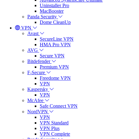
Uninstaller Pro
MacBooster
Panda Security
Dome CleanUp
VPN
Avast
SecureLine VPN
HMA Pro VPN
AVG
Secure VPN
Bitdefender
Premium VPN
F-Secure
Freedome VPN
VPN
Kaspersky
VPN
McAfee
Safe Connect VPN
NordVPN
VPN
VPN Standard
VPN Plus
VPN Complete