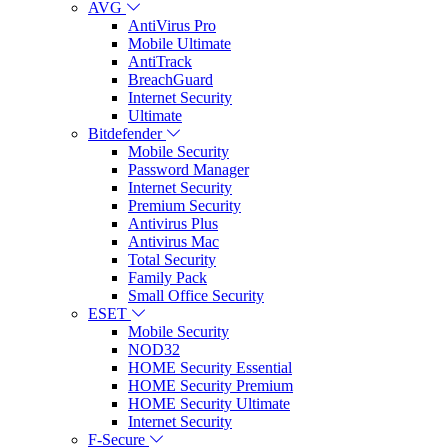
AVG
AntiVirus Pro
Mobile Ultimate
AntiTrack
BreachGuard
Internet Security
Ultimate
Bitdefender
Mobile Security
Password Manager
Internet Security
Premium Security
Antivirus Plus
Antivirus Mac
Total Security
Family Pack
Small Office Security
ESET
Mobile Security
NOD32
HOME Security Essential
HOME Security Premium
HOME Security Ultimate
Internet Security
F-Secure