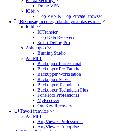
Panda Security
Dome VPN
IObit
iTop VPN & iTop Private Browser
Biztonsági mentés, adat-helyreállítás és írás
IObit
IOTransfer
iTop Data Recovery
Smart Defrag Pro
Ashampoo
Burning Studio
AOMEI
Backupper Professional
Backupper Pro Family
Backupper Workstation
Backupper Server
Backupper Technician
Backupper Technician Plus
FoneTool Professional
MyRecover
OneKey Recovery
Távoli irányítás
AOMEI
AnyViewer Professional
AnyViewer Enterprise