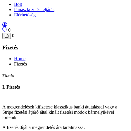
Bolt
Panaszkezelési eljárás
Elérhetőség
0
0
Fizetés
Home
Fizetés
Fizetés
I. Fizetés
A megrendelések kifizetése klasszikus banki átutalással vagy a
Stripe fizetési átjáró által kínált fizetési módok bármelyikével
történik.
A fizetés díját a megrendelés ára tartalmazza.