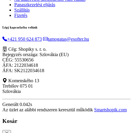
Panaszkezelési eljárás
Szállítás
Fizetés
Lépj kapcsolatba velünk
+421 950 624 873
tamogatas@esofter.hu
Cég: Shopiky s. r. o.
Bejegyzés országa: Szlovákia (EU)
CÉG: 55530656
ÁFA: 2122034618
ÁFA: SK2122034618
Komenského 13
Trebišov 075 01
Szlovákia
Generált 0.042s
Az üzlet az alábbi rendszeren keresztül működik
Smartshopik.com
Kosár