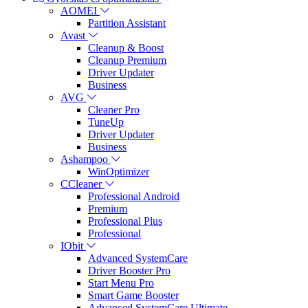
AOMEI
Partition Assistant
Avast
Cleanup & Boost
Cleanup Premium
Driver Updater
Business
AVG
Cleaner Pro
TuneUp
Driver Updater
Business
Ashampoo
WinOptimizer
CCleaner
Professional Android
Premium
Professional Plus
Professional
IObit
Advanced SystemCare
Driver Booster Pro
Start Menu Pro
Smart Game Booster
Advanced SystemCare Ultimate