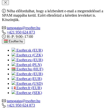
Néha előfordulhat, hogy a kézbesített e-mail a megrendeléssel a
SPAM mappába kerül. Ezért ellenőrizd a kéretlen leveleket is.
Köszönjük.
tamogatas@esofter.hu
+421 950 624 873
H–P: 9:00–17:00
Esofter.hu
Esofter.sk (EUR)
Esofter.cz (CZK)
Esofter.eu (EUR)
Esofter.pl (PLN)
Esofter.hu (HUF)
Esofter.de (EUR)
Esofter.at (EUR)
Esofter.us (USD)
Esofter.fr (EUR)
Esofter.se (SEK)
tamogatas@esofter.hu
+421 950 624 873