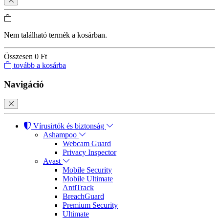
Nem található termék a kosárban.
Összesen
0 Ft
tovább a kosárba
Navigáció
Vírusirtók és biztonság
Ashampoo
Webcam Guard
Privacy Inspector
Avast
Mobile Security
Mobile Ultimate
AntiTrack
BreachGuard
Premium Security
Ultimate