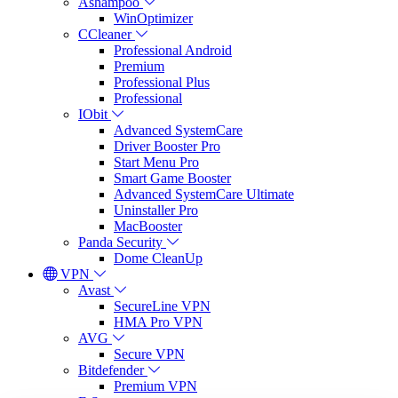
Ashampoo
WinOptimizer
CCleaner
Professional Android
Premium
Professional Plus
Professional
IObit
Advanced SystemCare
Driver Booster Pro
Start Menu Pro
Smart Game Booster
Advanced SystemCare Ultimate
Uninstaller Pro
MacBooster
Panda Security
Dome CleanUp
VPN
Avast
SecureLine VPN
HMA Pro VPN
AVG
Secure VPN
Bitdefender
Premium VPN