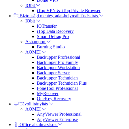
Dome VPN
IObit
iTop VPN & iTop Private Browser
Biztonsági mentés, adat-helyreállítás és írás
IObit
IOTransfer
iTop Data Recovery
Smart Defrag Pro
Ashampoo
Burning Studio
AOMEI
Backupper Professional
Backupper Pro Family
Backupper Workstation
Backupper Server
Backupper Technician
Backupper Technician Plus
FoneTool Professional
MyRecover
OneKey Recovery
Távoli irányítás
AOMEI
AnyViewer Professional
AnyViewer Enterprise
Office alkalmazások