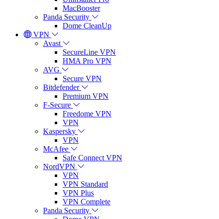
MacBooster
Panda Security
Dome CleanUp
VPN
Avast
SecureLine VPN
HMA Pro VPN
AVG
Secure VPN
Bitdefender
Premium VPN
F-Secure
Freedome VPN
VPN
Kaspersky
VPN
McAfee
Safe Connect VPN
NordVPN
VPN
VPN Standard
VPN Plus
VPN Complete
Panda Security