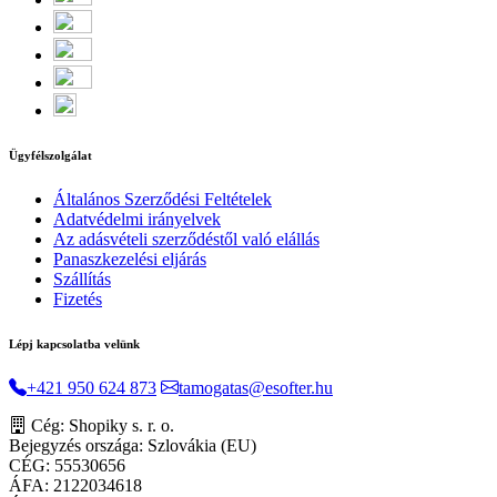
Ügyfélszolgálat
Általános Szerződési Feltételek
Adatvédelmi irányelvek
Az adásvételi szerződéstől való elállás
Panaszkezelési eljárás
Szállítás
Fizetés
Lépj kapcsolatba velünk
+421 950 624 873
tamogatas@esofter.hu
Cég: Shopiky s. r. o.
Bejegyzés országa: Szlovákia (EU)
CÉG: 55530656
ÁFA: 2122034618