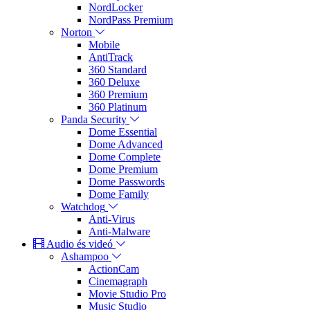
NordLocker
NordPass Premium
Norton
Mobile
AntiTrack
360 Standard
360 Deluxe
360 Premium
360 Platinum
Panda Security
Dome Essential
Dome Advanced
Dome Complete
Dome Premium
Dome Passwords
Dome Family
Watchdog
Anti-Virus
Anti-Malware
Audio és videó
Ashampoo
ActionCam
Cinemagraph
Movie Studio Pro
Music Studio