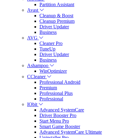
Partition Assistant
Avast
Cleanup & Boost
Cleanup Premium
Driver Updater
Business
AVG
Cleaner Pro
TuneUp
Driver Updater
Business
Ashampoo
WinOptimizer
CCleaner
Professional Android
Premium
Professional Plus
Professional
IObit
Advanced SystemCare
Driver Booster Pro
Start Menu Pro
Smart Game Booster
Advanced SystemCare Ultimate
Uninstaller Pro