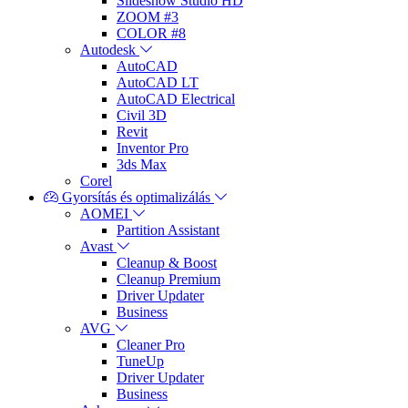
Slideshow Studio HD
ZOOM #3
COLOR #8
Autodesk
AutoCAD
AutoCAD LT
AutoCAD Electrical
Civil 3D
Revit
Inventor Pro
3ds Max
Corel
Gyorsítás és optimalizálás
AOMEI
Partition Assistant
Avast
Cleanup & Boost
Cleanup Premium
Driver Updater
Business
AVG
Cleaner Pro
TuneUp
Driver Updater
Business