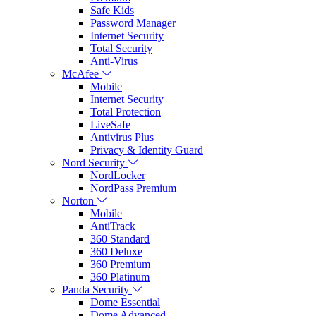
Safe Kids
Password Manager
Internet Security
Total Security
Anti-Virus
McAfee
Mobile
Internet Security
Total Protection
LiveSafe
Antivirus Plus
Privacy & Identity Guard
Nord Security
NordLocker
NordPass Premium
Norton
Mobile
AntiTrack
360 Standard
360 Deluxe
360 Premium
360 Platinum
Panda Security
Dome Essential
Dome Advanced