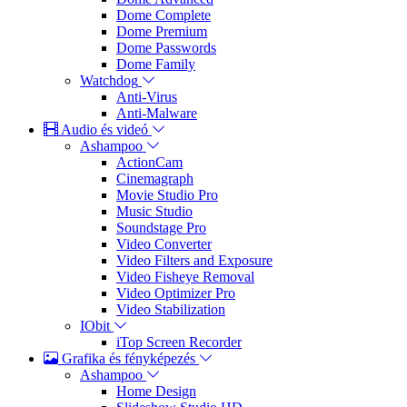
Dome Complete
Dome Premium
Dome Passwords
Dome Family
Watchdog
Anti-Virus
Anti-Malware
Audio és videó
Ashampoo
ActionCam
Cinemagraph
Movie Studio Pro
Music Studio
Soundstage Pro
Video Converter
Video Filters and Exposure
Video Fisheye Removal
Video Optimizer Pro
Video Stabilization
IObit
iTop Screen Recorder
Grafika és fényképezés
Ashampoo
Home Design