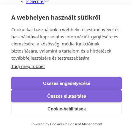
F-Secure
Freedome VPN
VPN
A webhelyen használt sütikről
Kaspersky
VPN
McAfee
Cookie-kat használunk a webhely teljesítményével és
Safe Connect VPN
használatával kapcsolatos információk gyűjtésére és
NordVPN
elemzésére, a közösségi média funkcióinak
VPN
VPN Standard
biztosítására, valamint a tartalom és a hirdetések
VPN Plus
továbbfejlesztésére és testreszabására.
VPN Complete
Panda Security
Tudj meg többet
Dome VPN
IObit
iTop VPN & iTop Private Browser
Összes engedélyezése
Biztonsági mentés, adat-helyreállítás és írás
IObit
Összes elutasítása
IOTransfer
iTop Data Recovery
Smart Defrag Pro
Cookie-beállítások
Ashampoo
Burning Studio
AOMEI
Powered by
CookieHub Consent Management
Backupper Professional