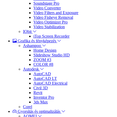
Soundstage Pro
Video Converter
Video Filters and Exposure
Video Fisheye Removal
Video Optimizer Pro
Video Stabilization
IObit
iTop Screen Recorder
Grafika és fényképezés
Ashampoo
Home Design
Slideshow Studio HD
ZOOM #3
COLOR #8
Autodesk
AutoCAD
AutoCAD LT
AutoCAD Electrical
Civil 3D
Revit
Inventor Pro
3ds Max
Corel
Gyorsítás és optimalizálás
AOMEI