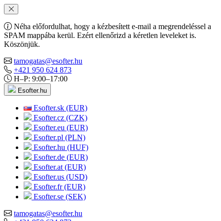
Néha előfordulhat, hogy a kézbesített e-mail a megrendeléssel a
SPAM mappába kerül. Ezért ellenőrizd a kéretlen leveleket is.
Köszönjük.
tamogatas@esofter.hu
+421 950 624 873
H–P: 9:00–17:00
Esofter.hu
Esofter.sk (EUR)
Esofter.cz (CZK)
Esofter.eu (EUR)
Esofter.pl (PLN)
Esofter.hu (HUF)
Esofter.de (EUR)
Esofter.at (EUR)
Esofter.us (USD)
Esofter.fr (EUR)
Esofter.se (SEK)
tamogatas@esofter.hu