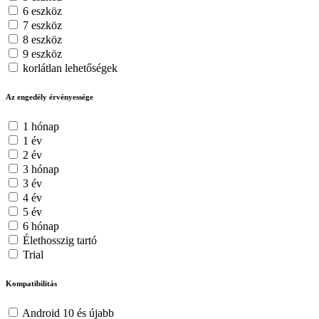
6 eszköz
7 eszköz
8 eszköz
9 eszköz
korlátlan lehetőségek
Az engedély érvényessége
1 hónap
1 év
2 év
3 hónap
3 év
4 év
5 év
6 hónap
Élethosszig tartó
Trial
Kompatibilitás
Android 10 és újabb