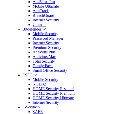
AntiVirus Pro
Mobile Ultimate
AntiTrack
BreachGuard
Internet Security
Ultimate
Bitdefender
Mobile Security
Password Manager
Internet Security
Premium Security
Antivirus Plus
Antivirus Mac
Total Security
Family Pack
Small Office Security
ESET
Mobile Security
NOD32
HOME Security Essential
HOME Security Premium
HOME Security Ultimate
Internet Security
F-Secure
SAFE