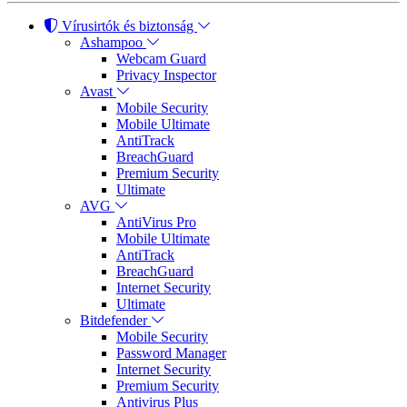
Vírusirtók és biztonság
Ashampoo
Webcam Guard
Privacy Inspector
Avast
Mobile Security
Mobile Ultimate
AntiTrack
BreachGuard
Premium Security
Ultimate
AVG
AntiVirus Pro
Mobile Ultimate
AntiTrack
BreachGuard
Internet Security
Ultimate
Bitdefender
Mobile Security
Password Manager
Internet Security
Premium Security
Antivirus Plus