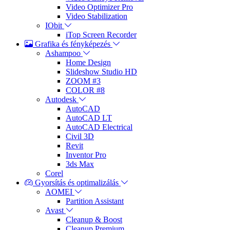
Video Optimizer Pro
Video Stabilization
IObit
iTop Screen Recorder
Grafika és fényképezés
Ashampoo
Home Design
Slideshow Studio HD
ZOOM #3
COLOR #8
Autodesk
AutoCAD
AutoCAD LT
AutoCAD Electrical
Civil 3D
Revit
Inventor Pro
3ds Max
Corel
Gyorsítás és optimalizálás
AOMEI
Partition Assistant
Avast
Cleanup & Boost
Cleanup Premium