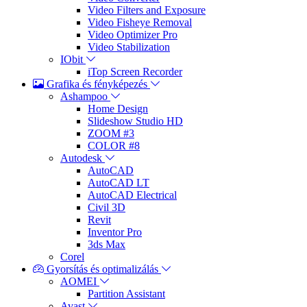
Video Filters and Exposure
Video Fisheye Removal
Video Optimizer Pro
Video Stabilization
IObit
iTop Screen Recorder
Grafika és fényképezés
Ashampoo
Home Design
Slideshow Studio HD
ZOOM #3
COLOR #8
Autodesk
AutoCAD
AutoCAD LT
AutoCAD Electrical
Civil 3D
Revit
Inventor Pro
3ds Max
Corel
Gyorsítás és optimalizálás
AOMEI
Partition Assistant
Avast