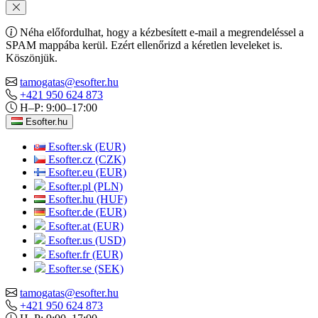
Néha előfordulhat, hogy a kézbesített e-mail a megrendeléssel a
SPAM mappába kerül. Ezért ellenőrizd a kéretlen leveleket is.
Köszönjük.
tamogatas@esofter.hu
+421 950 624 873
H–P: 9:00–17:00
Esofter.hu
Esofter.sk (EUR)
Esofter.cz (CZK)
Esofter.eu (EUR)
Esofter.pl (PLN)
Esofter.hu (HUF)
Esofter.de (EUR)
Esofter.at (EUR)
Esofter.us (USD)
Esofter.fr (EUR)
Esofter.se (SEK)
tamogatas@esofter.hu
+421 950 624 873