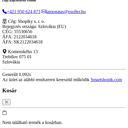
Lépj kapcsolatba velünk
+421 950 624 873
tamogatas@esofter.hu
Cég: Shopiky s. r. o.
Bejegyzés országa: Szlovákia (EU)
CÉG: 55530656
ÁFA: 2122034618
ÁFA: SK2122034618
Komenského 13
Trebišov 075 01
Szlovákia
Generált 0.092s
Az üzlet az alábbi rendszeren keresztül működik
Smartshopik.com
Kosár
Nem található termék a kosárban.