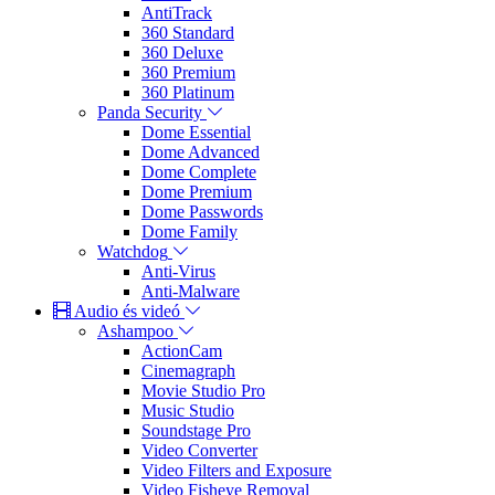
AntiTrack
360 Standard
360 Deluxe
360 Premium
360 Platinum
Panda Security
Dome Essential
Dome Advanced
Dome Complete
Dome Premium
Dome Passwords
Dome Family
Watchdog
Anti-Virus
Anti-Malware
Audio és videó
Ashampoo
ActionCam
Cinemagraph
Movie Studio Pro
Music Studio
Soundstage Pro
Video Converter
Video Filters and Exposure
Video Fisheye Removal