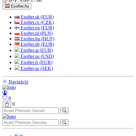
H–P: 9:00–17:00
Esofter.hu
Esofter.sk (EUR)
Esofter.cz (CZK)
Esofter.eu (EUR)
Esofter.pl (PLN)
Esofter.hu (HUF)
Esofter.de (EUR)
Esofter.at (EUR)
Esofter.us (USD)
Esofter.fr (EUR)
Esofter.se (SEK)
Navigáció
0
0