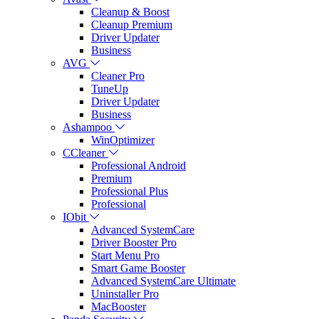
Cleanup & Boost
Cleanup Premium
Driver Updater
Business
AVG
Cleaner Pro
TuneUp
Driver Updater
Business
Ashampoo
WinOptimizer
CCleaner
Professional Android
Premium
Professional Plus
Professional
IObit
Advanced SystemCare
Driver Booster Pro
Start Menu Pro
Smart Game Booster
Advanced SystemCare Ultimate
Uninstaller Pro
MacBooster