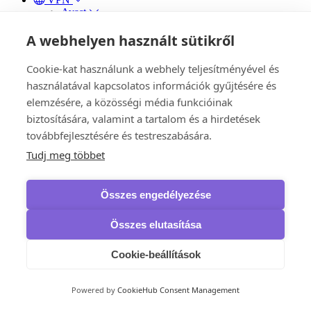
Avast
SecureLine VPN
HMA Pro VPN
A webhelyen használt sütikről
AVG
Secure VPN
Cookie-kat használunk a webhely teljesítményével és
Bitdefender
használatával kapcsolatos információk gyűjtésére és
Premium VPN
F-Secure
elemzésére, a közösségi média funkcióinak
Freedome VPN
biztosítására, valamint a tartalom és a hirdetések
VPN
továbbfejlesztésére és testreszabására.
Kaspersky
VPN
Tudj meg többet
McAfee
Safe Connect VPN
NordVPN
Összes engedélyezése
VPN
VPN Standard
Összes elutasítása
VPN Plus
VPN Complete
Panda Security
Cookie-beállítások
Dome VPN
IObit
iTop VPN & iTop Private Browser
Powered by
CookieHub Consent Management
Biztonsági mentés, adat-helyreállítás és írás