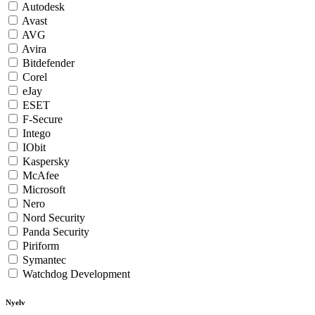
Autodesk
Avast
AVG
Avira
Bitdefender
Corel
eJay
ESET
F-Secure
Intego
IObit
Kaspersky
McAfee
Microsoft
Nero
Nord Security
Panda Security
Piriform
Symantec
Watchdog Development
Nyelv