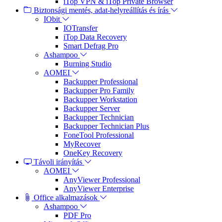
iTop VPN & iTop Private Browser
Biztonsági mentés, adat-helyreállítás és írás
IObit
IOTransfer
iTop Data Recovery
Smart Defrag Pro
Ashampoo
Burning Studio
AOMEI
Backupper Professional
Backupper Pro Family
Backupper Workstation
Backupper Server
Backupper Technician
Backupper Technician Plus
FoneTool Professional
MyRecover
OneKey Recovery
Távoli irányítás
AOMEI
AnyViewer Professional
AnyViewer Enterprise
Office alkalmazások
Ashampoo
PDF Pro