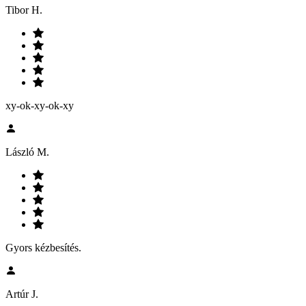
Tibor H.
xy-ok-xy-ok-xy
László M.
Gyors kézbesítés.
Artúr J.