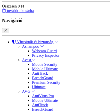
Összesen
0 Ft
tovább a kosárba
Navigáció
Vírusirtók és biztonság
Ashampoo
Webcam Guard
Privacy Inspector
Avast
Mobile Security
Mobile Ultimate
AntiTrack
BreachGuard
Premium Security
Ultimate
AVG
AntiVirus Pro
Mobile Ultimate
AntiTrack
BreachGuard