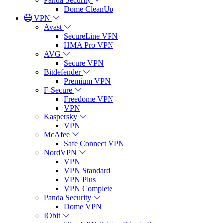
Panda Security
Dome CleanUp
VPN
Avast
SecureLine VPN
HMA Pro VPN
AVG
Secure VPN
Bitdefender
Premium VPN
F-Secure
Freedome VPN
VPN
Kaspersky
VPN
McAfee
Safe Connect VPN
NordVPN
VPN
VPN Standard
VPN Plus
VPN Complete
Panda Security
Dome VPN
IObit