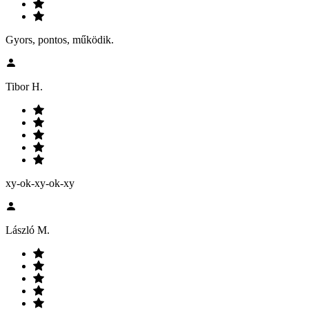
Gyors, pontos, működik.
Tibor H.
xy-ok-xy-ok-xy
László M.