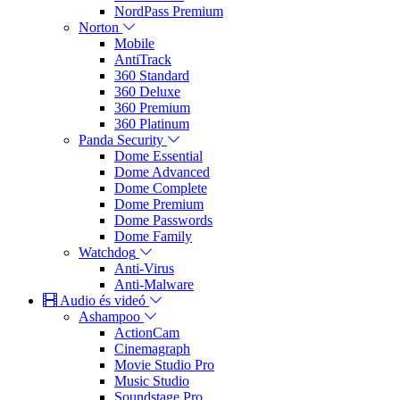
NordPass Premium
Norton
Mobile
AntiTrack
360 Standard
360 Deluxe
360 Premium
360 Platinum
Panda Security
Dome Essential
Dome Advanced
Dome Complete
Dome Premium
Dome Passwords
Dome Family
Watchdog
Anti-Virus
Anti-Malware
Audio és videó
Ashampoo
ActionCam
Cinemagraph
Movie Studio Pro
Music Studio
Soundstage Pro