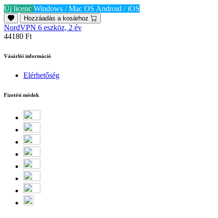
Új licenc
Windows / Mac OS
Android / iOS
Hozzáadás a kosárhoz
NordVPN 6 eszköz, 2 év
44180 Ft
Vásárlói információ
Elérhetőség
Fizetési módok