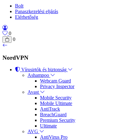
Bolt
Panaszkezelési eljárás
Elérhetőség
0
0
NordVPN
Vírusirtók és biztonság
Ashampoo
Webcam Guard
Privacy Inspector
Avast
Mobile Security
Mobile Ultimate
AntiTrack
BreachGuard
Premium Security
Ultimate
AVG
AntiVirus Pro