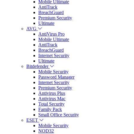
Mobile Ultimate
AntiTrack
BreachGuard
Premium Security
Ultimate
AVG
AntiVirus Pro
Mobile Ultimate
AntiTrack
BreachGuard
Internet Security
Ultimate
Bitdefender
Mobile Security
Password Manager
Internet Security
Premium Security
Antivirus Plus
Antivirus Mac
Total Security
Family Pack
Small Office Security
ESET
Mobile Security
NOD32