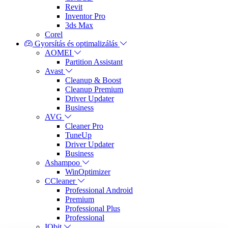
Revit
Inventor Pro
3ds Max
Corel
Gyorsítás és optimalizálás
AOMEI
Partition Assistant
Avast
Cleanup & Boost
Cleanup Premium
Driver Updater
Business
AVG
Cleaner Pro
TuneUp
Driver Updater
Business
Ashampoo
WinOptimizer
CCleaner
Professional Android
Premium
Professional Plus
Professional
IObit