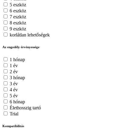
5 eszköz
6 eszköz
7 eszköz
8 eszköz
9 eszköz
korlátlan lehetőségek
Az engedély érvényessége
1 hónap
1 év
2 év
3 hónap
3 év
4 év
5 év
6 hónap
Élethosszig tartó
Trial
Kompatibilitás