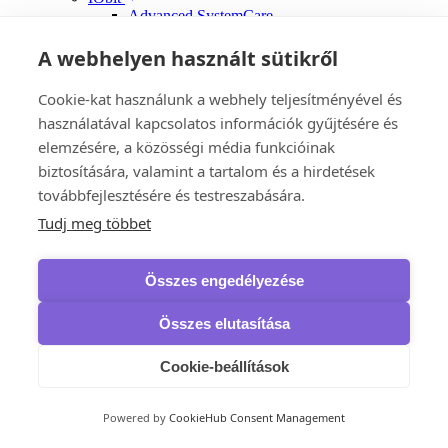
Advanced SystemCare
Driver Booster Pro
Start Menu Pro
A webhelyen használt sütikről
Smart Game Booster
Advanced SystemCare Ultimate
Cookie-kat használunk a webhely teljesítményével és
Uninstaller Pro
használatával kapcsolatos információk gyűjtésére és
MacBooster
Panda Security
elemzésére, a közösségi média funkcióinak
Dome CleanUp
biztosítására, valamint a tartalom és a hirdetések
VPN
továbbfejlesztésére és testreszabására.
Avast
SecureLine VPN
Tudj meg többet
HMA Pro VPN
AVG
Secure VPN
Összes engedélyezése
Bitdefender
Premium VPN
F-Secure
Összes elutasítása
Freedome VPN
VPN
Cookie-beállítások
Kaspersky
VPN
McAfee
Powered by
CookieHub Consent Management
Safe Connect VPN
NordVPN