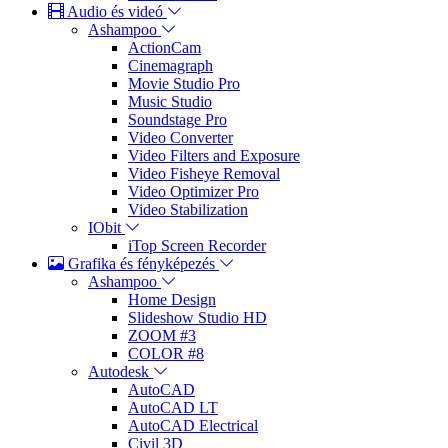
Audio és videó
Ashampoo
ActionCam
Cinemagraph
Movie Studio Pro
Music Studio
Soundstage Pro
Video Converter
Video Filters and Exposure
Video Fisheye Removal
Video Optimizer Pro
Video Stabilization
IObit
iTop Screen Recorder
Grafika és fényképezés
Ashampoo
Home Design
Slideshow Studio HD
ZOOM #3
COLOR #8
Autodesk
AutoCAD
AutoCAD LT
AutoCAD Electrical
Civil 3D