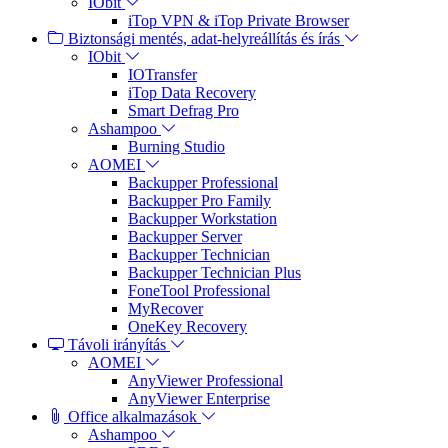
IObit
iTop VPN & iTop Private Browser
Biztonsági mentés, adat-helyreállítás és írás
IObit
IOTransfer
iTop Data Recovery
Smart Defrag Pro
Ashampoo
Burning Studio
AOMEI
Backupper Professional
Backupper Pro Family
Backupper Workstation
Backupper Server
Backupper Technician
Backupper Technician Plus
FoneTool Professional
MyRecover
OneKey Recovery
Távoli irányítás
AOMEI
AnyViewer Professional
AnyViewer Enterprise
Office alkalmazások
Ashampoo