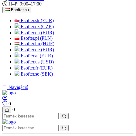
H–P: 9:00–17:00
Esofter.hu
Esofter.sk (EUR)
Esofter.cz (CZK)
Esofter.eu (EUR)
Esofter.pl (PLN)
Esofter.hu (HUF)
Esofter.de (EUR)
Esofter.at (EUR)
Esofter.us (USD)
Esofter.fr (EUR)
Esofter.se (SEK)
Navigáció
0
0