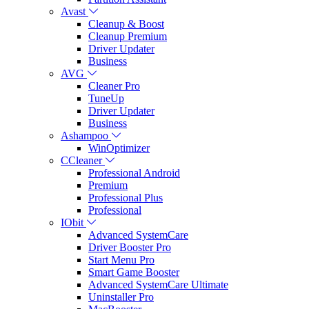
Avast
Cleanup & Boost
Cleanup Premium
Driver Updater
Business
AVG
Cleaner Pro
TuneUp
Driver Updater
Business
Ashampoo
WinOptimizer
CCleaner
Professional Android
Premium
Professional Plus
Professional
IObit
Advanced SystemCare
Driver Booster Pro
Start Menu Pro
Smart Game Booster
Advanced SystemCare Ultimate
Uninstaller Pro