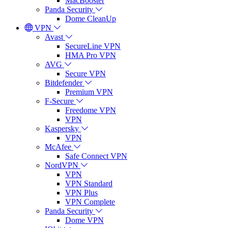
MacBooster
Panda Security
Dome CleanUp
VPN
Avast
SecureLine VPN
HMA Pro VPN
AVG
Secure VPN
Bitdefender
Premium VPN
F-Secure
Freedome VPN
VPN
Kaspersky
VPN
McAfee
Safe Connect VPN
NordVPN
VPN
VPN Standard
VPN Plus
VPN Complete
Panda Security
Dome VPN