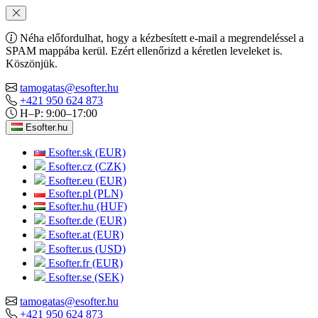
Néha előfordulhat, hogy a kézbesített e-mail a megrendeléssel a
SPAM mappába kerül. Ezért ellenőrizd a kéretlen leveleket is.
Köszönjük.
tamogatas@esofter.hu
+421 950 624 873
H–P: 9:00–17:00
Esofter.hu
Esofter.sk (EUR)
Esofter.cz (CZK)
Esofter.eu (EUR)
Esofter.pl (PLN)
Esofter.hu (HUF)
Esofter.de (EUR)
Esofter.at (EUR)
Esofter.us (USD)
Esofter.fr (EUR)
Esofter.se (SEK)
tamogatas@esofter.hu
+421 950 624 873