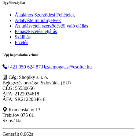
Ügyfélszolgálat
Általános Szerződési Feltételek
Adatvédelmi irányelvek
Az adásvételi szerződéstől való elállás
Panaszkezelési eljárás
Szállítás
Fizetés
Lépj kapcsolatba velünk
+421 950 624 873
tamogatas@esofter.hu
Cég: Shopiky s. r. o.
Bejegyzés országa: Szlovákia (EU)
CÉG: 55530656
ÁFA: 2122034618
ÁFA: SK2122034618
Komenského 13
Trebišov 075 01
Szlovákia
Generált 0.062s