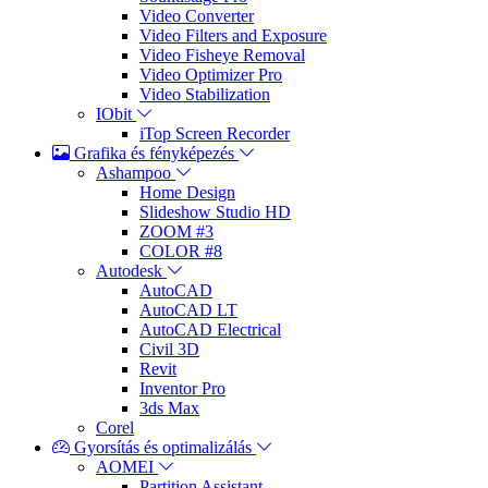
Video Converter
Video Filters and Exposure
Video Fisheye Removal
Video Optimizer Pro
Video Stabilization
IObit
iTop Screen Recorder
Grafika és fényképezés
Ashampoo
Home Design
Slideshow Studio HD
ZOOM #3
COLOR #8
Autodesk
AutoCAD
AutoCAD LT
AutoCAD Electrical
Civil 3D
Revit
Inventor Pro
3ds Max
Corel
Gyorsítás és optimalizálás
AOMEI
Partition Assistant