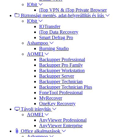
IObit
iTop VPN & iTop Private Browser
Biztonsági mentés, adat-helyreállítás és írás
IObit
IOTransfer
iTop Data Recovery
Smart Defrag Pro
Ashampoo
Burning Studio
AOMEI
Backupper Professional
Backupper Pro Family
Backupper Workstation
Backupper Server
Backupper Technician
Backupper Technician Plus
FoneTool Professional
MyRecover
OneKey Recovery
Távoli irányítás
AOMEI
AnyViewer Professional
AnyViewer Enterprise
Office alkalmazások
Ashampoo