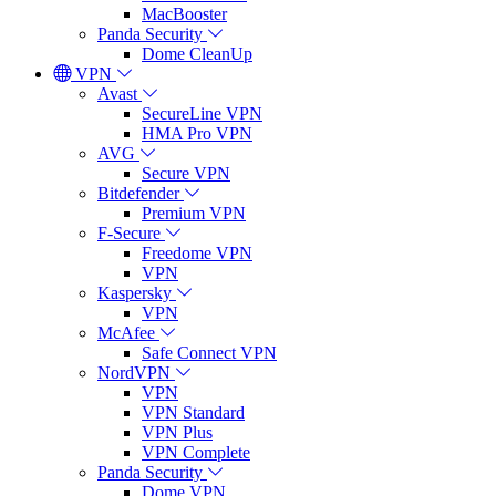
MacBooster
Panda Security
Dome CleanUp
VPN
Avast
SecureLine VPN
HMA Pro VPN
AVG
Secure VPN
Bitdefender
Premium VPN
F-Secure
Freedome VPN
VPN
Kaspersky
VPN
McAfee
Safe Connect VPN
NordVPN
VPN
VPN Standard
VPN Plus
VPN Complete
Panda Security
Dome VPN