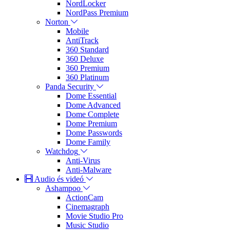
NordLocker
NordPass Premium
Norton
Mobile
AntiTrack
360 Standard
360 Deluxe
360 Premium
360 Platinum
Panda Security
Dome Essential
Dome Advanced
Dome Complete
Dome Premium
Dome Passwords
Dome Family
Watchdog
Anti-Virus
Anti-Malware
Audio és videó
Ashampoo
ActionCam
Cinemagraph
Movie Studio Pro
Music Studio