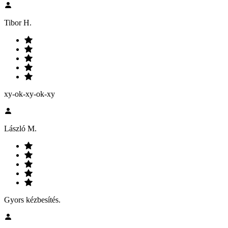
Tibor H.
xy-ok-xy-ok-xy
László M.
Gyors kézbesítés.