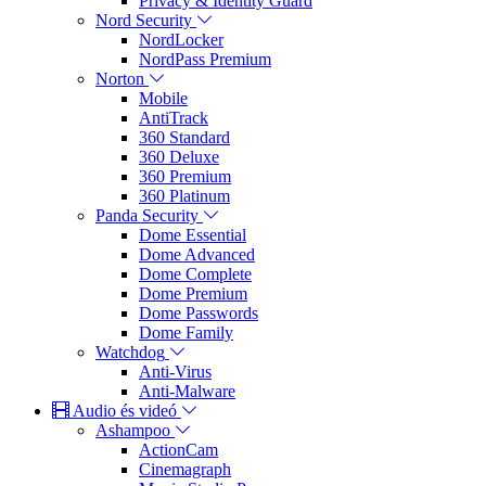
Privacy & Identity Guard
Nord Security
NordLocker
NordPass Premium
Norton
Mobile
AntiTrack
360 Standard
360 Deluxe
360 Premium
360 Platinum
Panda Security
Dome Essential
Dome Advanced
Dome Complete
Dome Premium
Dome Passwords
Dome Family
Watchdog
Anti-Virus
Anti-Malware
Audio és videó
Ashampoo
ActionCam
Cinemagraph