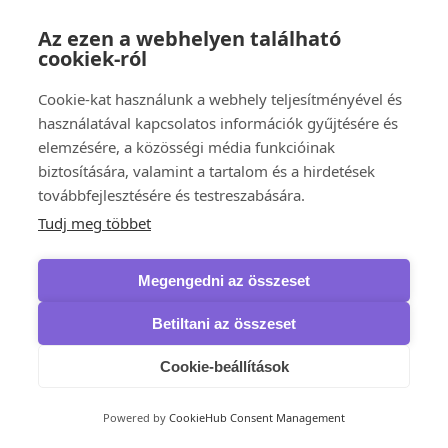
Gyorsítás és optimalizálás
AOMEI
Az ezen a webhelyen található
Partition Assistant
cookiek-ról
Avast
Cleanup & Boost
Cleanup Premium
Cookie-kat használunk a webhely teljesítményével és
Driver Updater
használatával kapcsolatos információk gyűjtésére és
Business
elemzésére, a közösségi média funkcióinak
AVG
Cleaner Pro
biztosítására, valamint a tartalom és a hirdetések
TuneUp
továbbfejlesztésére és testreszabására.
Driver Updater
Business
Tudj meg többet
Ashampoo
WinOptimizer
CCleaner
Megengedni az összeset
Professional Android
Premium
Betiltani az összeset
Professional Plus
Professional
IObit
Cookie-beállítások
Advanced SystemCare
Driver Booster Pro
Start Menu Pro
Powered by
CookieHub Consent Management
Smart Game Booster