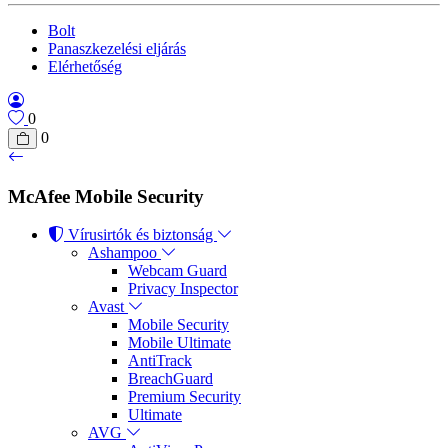
Bolt
Panaszkezelési eljárás
Elérhetőség
0
0
McAfee Mobile Security
Vírusirtók és biztonság
Ashampoo
Webcam Guard
Privacy Inspector
Avast
Mobile Security
Mobile Ultimate
AntiTrack
BreachGuard
Premium Security
Ultimate
AVG