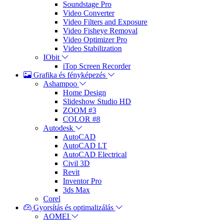
Soundstage Pro
Video Converter
Video Filters and Exposure
Video Fisheye Removal
Video Optimizer Pro
Video Stabilization
IObit
iTop Screen Recorder
Grafika és fényképezés
Ashampoo
Home Design
Slideshow Studio HD
ZOOM #3
COLOR #8
Autodesk
AutoCAD
AutoCAD LT
AutoCAD Electrical
Civil 3D
Revit
Inventor Pro
3ds Max
Corel
Gyorsítás és optimalizálás
AOMEI