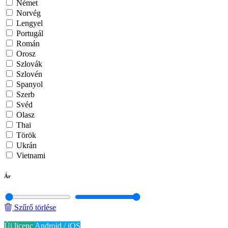
Német
Norvég
Lengyel
Portugál
Román
Orosz
Szlovák
Szlovén
Spanyol
Szerb
Svéd
Olasz
Thai
Török
Ukrán
Vietnami
Ár
Szűrő törlése
Új licenc
Android / iOS