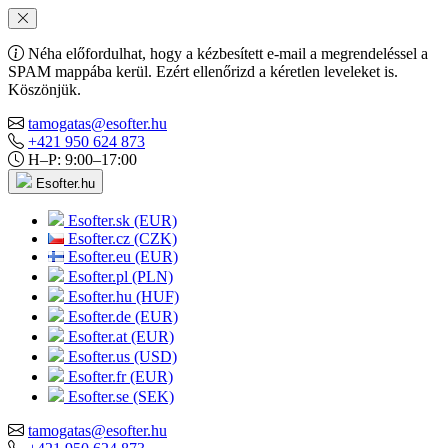
Néha előfordulhat, hogy a kézbesített e-mail a megrendeléssel a
SPAM mappába kerül. Ezért ellenőrizd a kéretlen leveleket is.
Köszönjük.
tamogatas@esofter.hu
+421 950 624 873
H–P: 9:00–17:00
Esofter.hu
Esofter.sk (EUR)
Esofter.cz (CZK)
Esofter.eu (EUR)
Esofter.pl (PLN)
Esofter.hu (HUF)
Esofter.de (EUR)
Esofter.at (EUR)
Esofter.us (USD)
Esofter.fr (EUR)
Esofter.se (SEK)
tamogatas@esofter.hu