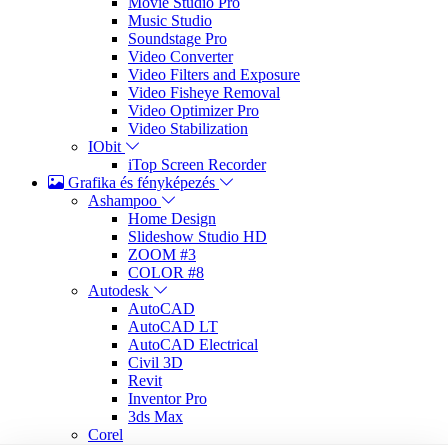
Movie Studio Pro
Music Studio
Soundstage Pro
Video Converter
Video Filters and Exposure
Video Fisheye Removal
Video Optimizer Pro
Video Stabilization
IObit
iTop Screen Recorder
Grafika és fényképezés
Ashampoo
Home Design
Slideshow Studio HD
ZOOM #3
COLOR #8
Autodesk
AutoCAD
AutoCAD LT
AutoCAD Electrical
Civil 3D
Revit
Inventor Pro
3ds Max
Corel