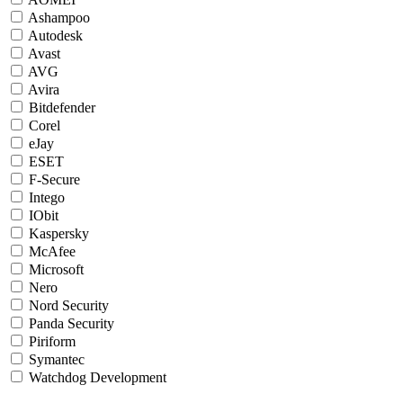
Ashampoo
Autodesk
Avast
AVG
Avira
Bitdefender
Corel
eJay
ESET
F-Secure
Intego
IObit
Kaspersky
McAfee
Microsoft
Nero
Nord Security
Panda Security
Piriform
Symantec
Watchdog Development