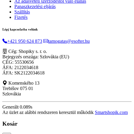
Az adásvételi szerződéstől való elállás
Panaszkezelési eljárás
Szállítás
Fizetés
Lépj kapcsolatba velünk
+421 950 624 873
tamogatas@esofter.hu
Cég: Shopiky s. r. o.
Bejegyzés országa: Szlovákia (EU)
CÉG: 55530656
ÁFA: 2122034618
ÁFA: SK2122034618
Komenského 13
Trebišov 075 01
Szlovákia
Generált 0.089s
Az üzlet az alábbi rendszeren keresztül működik
Smartshopik.com
Kosár