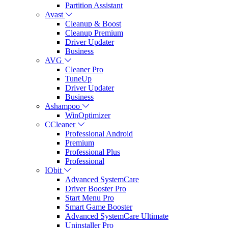
Partition Assistant
Avast
Cleanup & Boost
Cleanup Premium
Driver Updater
Business
AVG
Cleaner Pro
TuneUp
Driver Updater
Business
Ashampoo
WinOptimizer
CCleaner
Professional Android
Premium
Professional Plus
Professional
IObit
Advanced SystemCare
Driver Booster Pro
Start Menu Pro
Smart Game Booster
Advanced SystemCare Ultimate
Uninstaller Pro