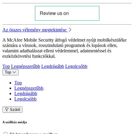
Az összes vélemény megtekintése
A McAfee Mobile Security átfogó védelmet nyújt mobilkészüléke
számára a vírusok, rosszindulatú programok és lopások ellen,
valamint adathalászat elleni védelemmel, adatmentéssel és
eszközkövetési funkciókkal.
Top
Legnépszerűbb
Legdrágább
Legolcsóbb
Top
Top
Legnépszerűbb
Legdrágább
Legolcsóbb
Szűrő
A szállítás módja