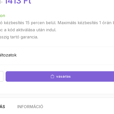
1413 Ft
t
ron
ó kézbesítés 15 percen belül. Maximális kézbesítés 1 órán b
nc a kód aktiválása után indul.
sszig tartó garancia.
ltozatok
vásárlás
RÁS
INFORMÁCIÓ