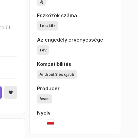
Új
Eszközök száma
1 eszköz
elül.
Az engedély érvényessége
1 év
Kompatibilitás
Android 8 és újabb
Producer
Avast
Nyelv