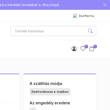
d a kéretlen leveleket is. Köszönjük.
Esofter.hu
0
0
A szállítás módja
Elektronikusan e-mailben
Az engedély eredete