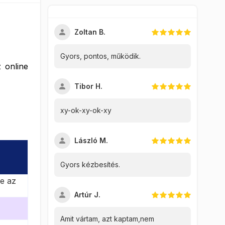
Zoltan B.
Gyors, pontos, működik.
 online
Tibor H.
xy-ok-xy-ok-xy
László M.
Gyors kézbesítés.
ve az
Artúr J.
Amit vártam, azt kaptam,nem