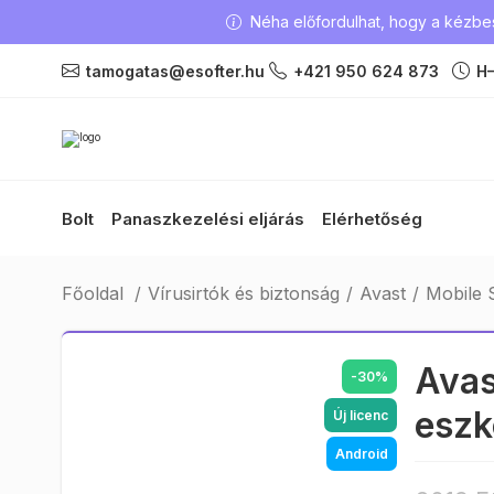
Néha előfordulhat, hogy a kézbesí
tamogatas@esofter.hu
+421 950 624 873
H–
Bolt
Panaszkezelési eljárás
Elérhetőség
Főoldal
Vírusirtók és biztonság
Avast
Mobile 
Avas
-30%
eszk
Új licenc
Android