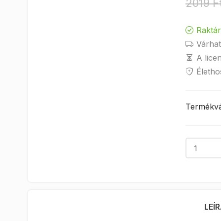
2019 F
Raktá
Várhat
A lice
Életho
Termékvá
LEÍ