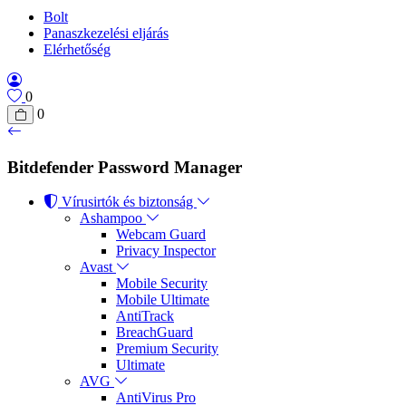
Bolt
Panaszkezelési eljárás
Elérhetőség
0
0
Bitdefender Password Manager
Vírusirtók és biztonság
Ashampoo
Webcam Guard
Privacy Inspector
Avast
Mobile Security
Mobile Ultimate
AntiTrack
BreachGuard
Premium Security
Ultimate
AVG
AntiVirus Pro