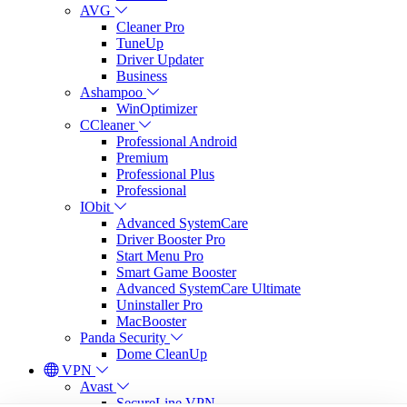
AVG
Cleaner Pro
TuneUp
Driver Updater
Business
Ashampoo
WinOptimizer
CCleaner
Professional Android
Premium
Professional Plus
Professional
IObit
Advanced SystemCare
Driver Booster Pro
Start Menu Pro
Smart Game Booster
Advanced SystemCare Ultimate
Uninstaller Pro
MacBooster
Panda Security
Dome CleanUp
VPN
Avast
SecureLine VPN