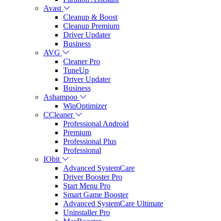
Avast
Cleanup & Boost
Cleanup Premium
Driver Updater
Business
AVG
Cleaner Pro
TuneUp
Driver Updater
Business
Ashampoo
WinOptimizer
CCleaner
Professional Android
Premium
Professional Plus
Professional
IObit
Advanced SystemCare
Driver Booster Pro
Start Menu Pro
Smart Game Booster
Advanced SystemCare Ultimate
Uninstaller Pro