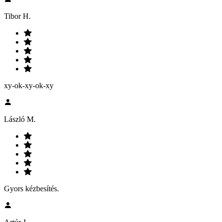
Tibor H.
xy-ok-xy-ok-xy
László M.
Gyors kézbesítés.