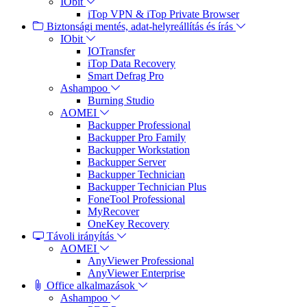
IObit
iTop VPN & iTop Private Browser
Biztonsági mentés, adat-helyreállítás és írás
IObit
IOTransfer
iTop Data Recovery
Smart Defrag Pro
Ashampoo
Burning Studio
AOMEI
Backupper Professional
Backupper Pro Family
Backupper Workstation
Backupper Server
Backupper Technician
Backupper Technician Plus
FoneTool Professional
MyRecover
OneKey Recovery
Távoli irányítás
AOMEI
AnyViewer Professional
AnyViewer Enterprise
Office alkalmazások
Ashampoo