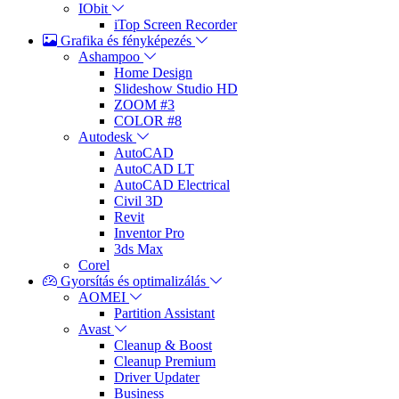
IObit
iTop Screen Recorder
Grafika és fényképezés
Ashampoo
Home Design
Slideshow Studio HD
ZOOM #3
COLOR #8
Autodesk
AutoCAD
AutoCAD LT
AutoCAD Electrical
Civil 3D
Revit
Inventor Pro
3ds Max
Corel
Gyorsítás és optimalizálás
AOMEI
Partition Assistant
Avast
Cleanup & Boost
Cleanup Premium
Driver Updater
Business