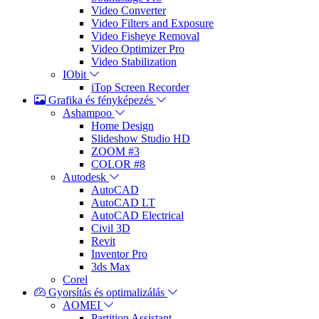
Video Converter
Video Filters and Exposure
Video Fisheye Removal
Video Optimizer Pro
Video Stabilization
IObit
iTop Screen Recorder
Grafika és fényképezés
Ashampoo
Home Design
Slideshow Studio HD
ZOOM #3
COLOR #8
Autodesk
AutoCAD
AutoCAD LT
AutoCAD Electrical
Civil 3D
Revit
Inventor Pro
3ds Max
Corel
Gyorsítás és optimalizálás
AOMEI
Partition Assistant