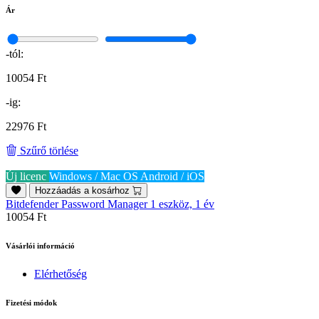
Ár
-tól:
10054 Ft
-ig:
22976 Ft
Szűrő törlése
Új licenc
Windows / Mac OS
Android / iOS
Hozzáadás a kosárhoz
Bitdefender Password Manager 1 eszköz, 1 év
10054 Ft
Vásárlói információ
Elérhetőség
Fizetési módok