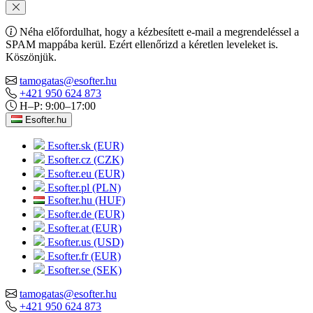
Néha előfordulhat, hogy a kézbesített e-mail a megrendeléssel a
SPAM mappába kerül. Ezért ellenőrizd a kéretlen leveleket is.
Köszönjük.
tamogatas@esofter.hu
+421 950 624 873
H–P: 9:00–17:00
Esofter.hu
Esofter.sk (EUR)
Esofter.cz (CZK)
Esofter.eu (EUR)
Esofter.pl (PLN)
Esofter.hu (HUF)
Esofter.de (EUR)
Esofter.at (EUR)
Esofter.us (USD)
Esofter.fr (EUR)
Esofter.se (SEK)
tamogatas@esofter.hu
+421 950 624 873