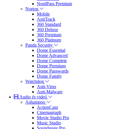
NordPass Premium
Norton
Mobile
AntiTrack
360 Standard
360 Deluxe
360 Premium
360 Platinum
Panda Security
Dome Essential
Dome Advanced
Dome Complete
Dome Premium
Dome Passwords
Dome Family
Watchdog
Anti-Virus
Anti-Malware
Audio és videó
Ashampoo
ActionCam
Cinemagraph
Movie Studio Pro
Music Studio
Soundstage Pro