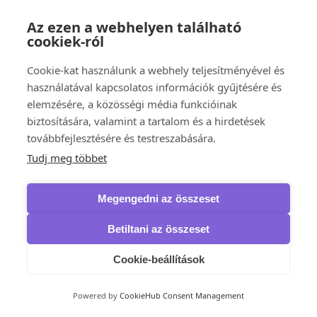
HMA Pro VPN
AVG
Az ezen a webhelyen található
Secure VPN
cookiek-ról
Bitdefender
Premium VPN
Cookie-kat használunk a webhely teljesítményével és
F-Secure
Freedome VPN
használatával kapcsolatos információk gyűjtésére és
VPN
elemzésére, a közösségi média funkcióinak
Kaspersky
biztosítására, valamint a tartalom és a hirdetések
VPN
McAfee
továbbfejlesztésére és testreszabására.
Safe Connect VPN
Tudj meg többet
NordVPN
VPN
VPN Standard
Megengedni az összeset
VPN Plus
VPN Complete
Panda Security
Betiltani az összeset
Dome VPN
IObit
Cookie-beállítások
iTop VPN & iTop Private Browser
Biztonsági mentés, adat-helyreállítás és írás
IObit
Powered by
CookieHub Consent Management
IOTransfer
iTop Data Recovery