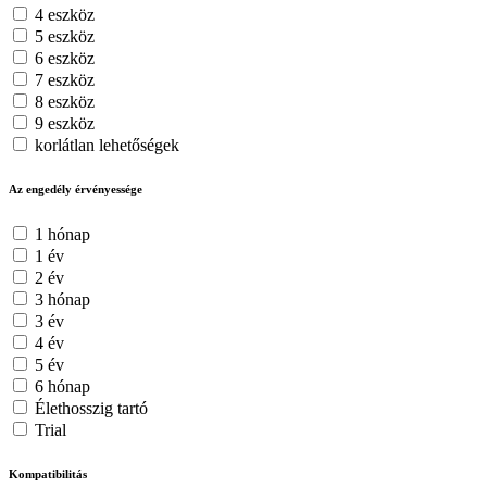
4 eszköz
5 eszköz
6 eszköz
7 eszköz
8 eszköz
9 eszköz
korlátlan lehetőségek
Az engedély érvényessége
1 hónap
1 év
2 év
3 hónap
3 év
4 év
5 év
6 hónap
Élethosszig tartó
Trial
Kompatibilitás