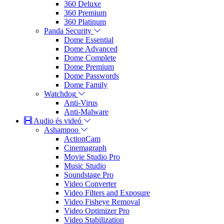
360 Deluxe
360 Premium
360 Platinum
Panda Security
Dome Essential
Dome Advanced
Dome Complete
Dome Premium
Dome Passwords
Dome Family
Watchdog
Anti-Virus
Anti-Malware
Audio és videó
Ashampoo
ActionCam
Cinemagraph
Movie Studio Pro
Music Studio
Soundstage Pro
Video Converter
Video Filters and Exposure
Video Fisheye Removal
Video Optimizer Pro
Video Stabilization