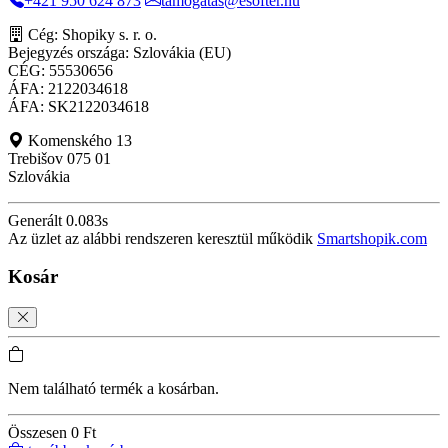
+421 950 624 873
tamogatas@esofter.hu
Cég: Shopiky s. r. o.
Bejegyzés országa: Szlovákia (EU)
CÉG: 55530656
ÁFA: 2122034618
ÁFA: SK2122034618
Komenského 13
Trebišov 075 01
Szlovákia
Generált 0.083s
Az üzlet az alábbi rendszeren keresztül működik
Smartshopik.com
Kosár
Nem található termék a kosárban.
Összesen
0 Ft