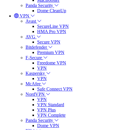
MacBooster
Panda Security
Dome CleanUp
VPN
Avast
SecureLine VPN
HMA Pro VPN
AVG
Secure VPN
Bitdefender
Premium VPN
F-Secure
Freedome VPN
VPN
Kaspersky
VPN
McAfee
Safe Connect VPN
NordVPN
VPN
VPN Standard
VPN Plus
VPN Complete
Panda Security
Dome VPN