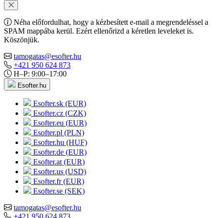
Néha előfordulhat, hogy a kézbesített e-mail a megrendeléssel a
SPAM mappába kerül. Ezért ellenőrizd a kéretlen leveleket is.
Köszönjük.
tamogatas@esofter.hu
+421 950 624 873
H–P: 9:00–17:00
Esofter.hu
Esofter.sk (EUR)
Esofter.cz (CZK)
Esofter.eu (EUR)
Esofter.pl (PLN)
Esofter.hu (HUF)
Esofter.de (EUR)
Esofter.at (EUR)
Esofter.us (USD)
Esofter.fr (EUR)
Esofter.se (SEK)
tamogatas@esofter.hu
+421 950 624 873