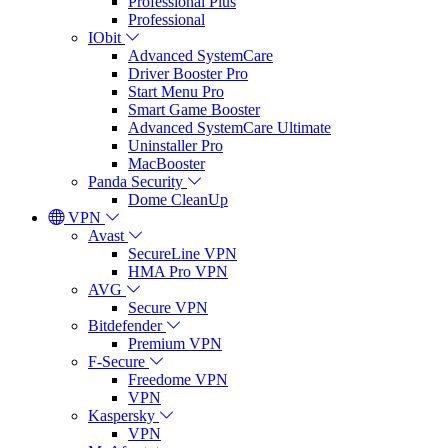
Professional Plus
Professional
IObit
Advanced SystemCare
Driver Booster Pro
Start Menu Pro
Smart Game Booster
Advanced SystemCare Ultimate
Uninstaller Pro
MacBooster
Panda Security
Dome CleanUp
VPN
Avast
SecureLine VPN
HMA Pro VPN
AVG
Secure VPN
Bitdefender
Premium VPN
F-Secure
Freedome VPN
VPN
Kaspersky
VPN