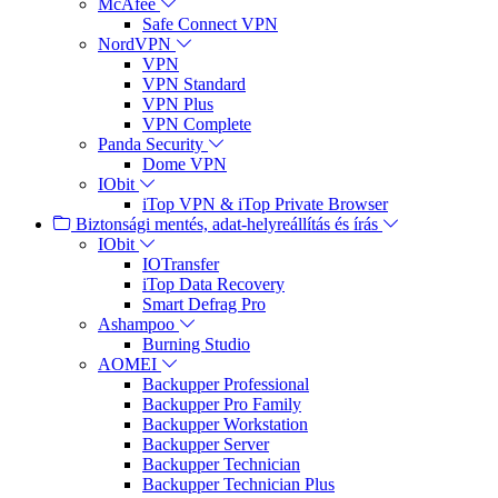
McAfee
Safe Connect VPN
NordVPN
VPN
VPN Standard
VPN Plus
VPN Complete
Panda Security
Dome VPN
IObit
iTop VPN & iTop Private Browser
Biztonsági mentés, adat-helyreállítás és írás
IObit
IOTransfer
iTop Data Recovery
Smart Defrag Pro
Ashampoo
Burning Studio
AOMEI
Backupper Professional
Backupper Pro Family
Backupper Workstation
Backupper Server
Backupper Technician
Backupper Technician Plus