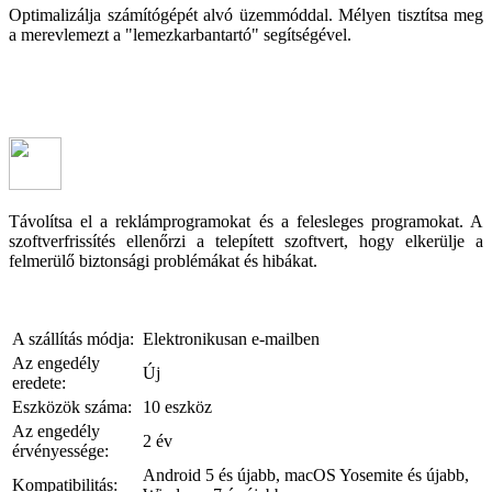
Optimalizálja számítógépét alvó üzemmóddal. Mélyen tisztítsa meg
a merevlemezt a "lemezkarbantartó" segítségével.
Távolítsa el a reklámprogramokat és a felesleges programokat. A
szoftverfrissítés ellenőrzi a telepített szoftvert, hogy elkerülje a
felmerülő biztonsági problémákat és hibákat.
A szállítás módja:
Elektronikusan e-mailben
Az engedély
Új
eredete:
Eszközök száma:
10 eszköz
Az engedély
2 év
érvényessége:
Android 5 és újabb, macOS Yosemite és újabb,
Kompatibilitás: