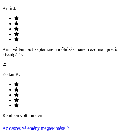
Artúr J.
Amit vártam, azt kaptam,nem időhúzás, hanem azonnali precíz
kiszolgálás.
Zoltán K.
Rendben volt minden
Az összes vélemény megtekintése