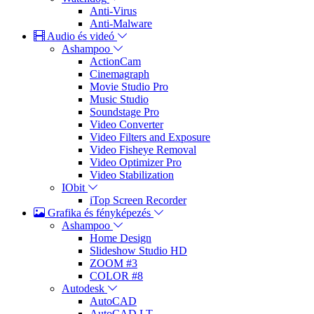
Anti-Virus
Anti-Malware
Audio és videó
Ashampoo
ActionCam
Cinemagraph
Movie Studio Pro
Music Studio
Soundstage Pro
Video Converter
Video Filters and Exposure
Video Fisheye Removal
Video Optimizer Pro
Video Stabilization
IObit
iTop Screen Recorder
Grafika és fényképezés
Ashampoo
Home Design
Slideshow Studio HD
ZOOM #3
COLOR #8
Autodesk
AutoCAD
AutoCAD LT