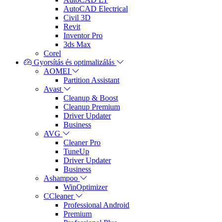
AutoCAD Electrical
Civil 3D
Revit
Inventor Pro
3ds Max
Corel
Gyorsítás és optimalizálás
AOMEI
Partition Assistant
Avast
Cleanup & Boost
Cleanup Premium
Driver Updater
Business
AVG
Cleaner Pro
TuneUp
Driver Updater
Business
Ashampoo
WinOptimizer
CCleaner
Professional Android
Premium