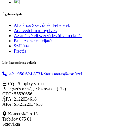
Ügyfélszolgálat
Általános Szerződési Feltételek
Adatvédelmi irányelvek
Az adásvételi szerződéstől való elállás
Panaszkezelési eljárás
Szállítás
Fizetés
Lépj kapcsolatba velünk
+421 950 624 873
tamogatas@esofter.hu
Cég: Shopiky s. r. o.
Bejegyzés országa: Szlovákia (EU)
CÉG: 55530656
ÁFA: 2122034618
ÁFA: SK2122034618
Komenského 13
Trebišov 075 01
Szlovákia