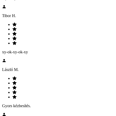
Tibor H.
xy-ok-xy-ok-xy
László M.
Gyors kézbesítés.