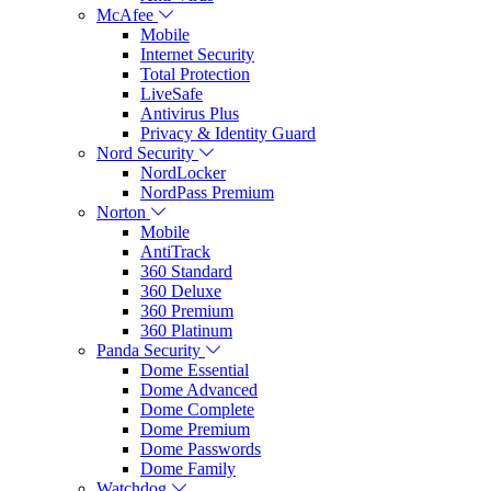
McAfee
Mobile
Internet Security
Total Protection
LiveSafe
Antivirus Plus
Privacy & Identity Guard
Nord Security
NordLocker
NordPass Premium
Norton
Mobile
AntiTrack
360 Standard
360 Deluxe
360 Premium
360 Platinum
Panda Security
Dome Essential
Dome Advanced
Dome Complete
Dome Premium
Dome Passwords
Dome Family
Watchdog