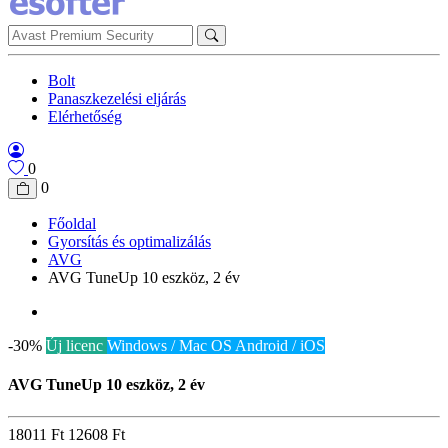
Bolt
Panaszkezelési eljárás
Elérhetőség
0
0
Főoldal
Gyorsítás és optimalizálás
AVG
AVG TuneUp 10 eszköz, 2 év
-30%
Új licenc
Windows / Mac OS
Android / iOS
AVG TuneUp 10 eszköz, 2 év
18011 Ft
12608 Ft