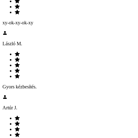
xy-ok-xy-ok-xy
László M.
Gyors kézbesítés.
Artúr J.