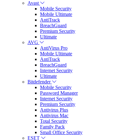
Avast
Mobile Security
Mobile Ultimate
AntiTrack
BreachGuard
Premium Security
Ultimate
AVG
AntiVirus Pro
Mobile Ultimate
AntiTrack
BreachGuard
Internet Security
Ultimate
Bitdefender
Mobile Security
Password Manager
Internet Security
Premium Security
Antivirus Plus
Antivirus Mac
Total Security
Family Pack
Small Office Security
ESET