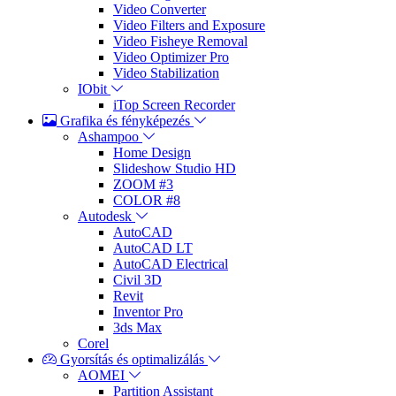
Video Converter
Video Filters and Exposure
Video Fisheye Removal
Video Optimizer Pro
Video Stabilization
IObit
iTop Screen Recorder
Grafika és fényképezés
Ashampoo
Home Design
Slideshow Studio HD
ZOOM #3
COLOR #8
Autodesk
AutoCAD
AutoCAD LT
AutoCAD Electrical
Civil 3D
Revit
Inventor Pro
3ds Max
Corel
Gyorsítás és optimalizálás
AOMEI
Partition Assistant