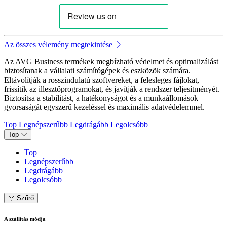
Az összes vélemény megtekintése
Az AVG Business termékek megbízható védelmet és optimalizálást
biztosítanak a vállalati számítógépek és eszközök számára.
Eltávolítják a rosszindulatú szoftvereket, a felesleges fájlokat,
frissítik az illesztőprogramokat, és javítják a rendszer teljesítményét.
Biztosítsa a stabilitást, a hatékonyságot és a munkaállomások
gyorsaságát egyszerű kezeléssel és maximális adatvédelemmel.
Top
Legnépszerűbb
Legdrágább
Legolcsóbb
Top
Top
Legnépszerűbb
Legdrágább
Legolcsóbb
Szűrő
A szállítás módja