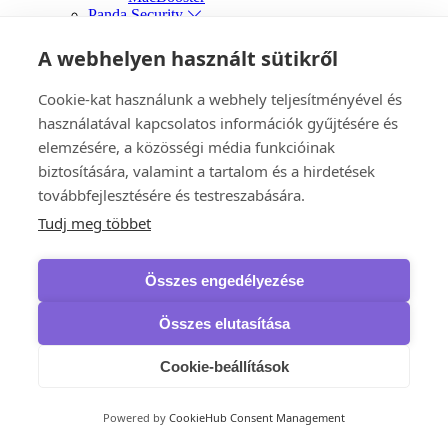
Panda Security
Dome CleanUp
VPN
A webhelyen használt sütikről
Avast
SecureLine VPN
Cookie-kat használunk a webhely teljesítményével és
HMA Pro VPN
használatával kapcsolatos információk gyűjtésére és
AVG
Secure VPN
elemzésére, a közösségi média funkcióinak
Bitdefender
biztosítására, valamint a tartalom és a hirdetések
Premium VPN
továbbfejlesztésére és testreszabására.
F-Secure
Freedome VPN
Tudj meg többet
VPN
Kaspersky
VPN
Összes engedélyezése
McAfee
Safe Connect VPN
NordVPN
Összes elutasítása
VPN
VPN Standard
Cookie-beállítások
VPN Plus
VPN Complete
Panda Security
Powered by
CookieHub Consent Management
Dome VPN
IObit