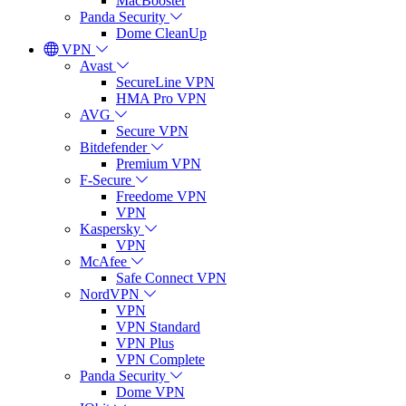
MacBooster
Panda Security
Dome CleanUp
VPN
Avast
SecureLine VPN
HMA Pro VPN
AVG
Secure VPN
Bitdefender
Premium VPN
F-Secure
Freedome VPN
VPN
Kaspersky
VPN
McAfee
Safe Connect VPN
NordVPN
VPN
VPN Standard
VPN Plus
VPN Complete
Panda Security
Dome VPN