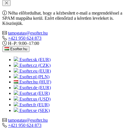
Néha előfordulhat, hogy a kézbesített e-mail a megrendeléssel a
SPAM mappába kerül. Ezért ellenőrizd a kéretlen leveleket is.
Köszönjük.
tamogatas@esofter.hu
+421 950 624 873
H–P: 9:00–17:00
Esofter.hu
Esofter.sk (EUR)
Esofter.cz (CZK)
Esofter.eu (EUR)
Esofter.pl (PLN)
Esofter.hu (HUF)
Esofter.de (EUR)
Esofter.at (EUR)
Esofter.us (USD)
Esofter.fr (EUR)
Esofter.se (SEK)
tamogatas@esofter.hu
+421 950 624 873