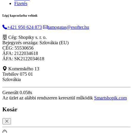
Fizetés
Lépj kapcsolatba velünk
+421 950 624 873
tamogatas@esofter.hu
Cég: Shopiky s. r. o.
Bejegyzés országa: Szlovákia (EU)
CÉG: 55530656
ÁFA: 2122034618
ÁFA: SK2122034618
Komenského 13
Trebišov 075 01
Szlovákia
Generált 0.058s
Az üzlet az alábbi rendszeren keresztül működik
Smartshopik.com
Kosár