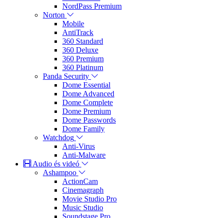
NordPass Premium
Norton
Mobile
AntiTrack
360 Standard
360 Deluxe
360 Premium
360 Platinum
Panda Security
Dome Essential
Dome Advanced
Dome Complete
Dome Premium
Dome Passwords
Dome Family
Watchdog
Anti-Virus
Anti-Malware
Audio és videó
Ashampoo
ActionCam
Cinemagraph
Movie Studio Pro
Music Studio
Soundstage Pro