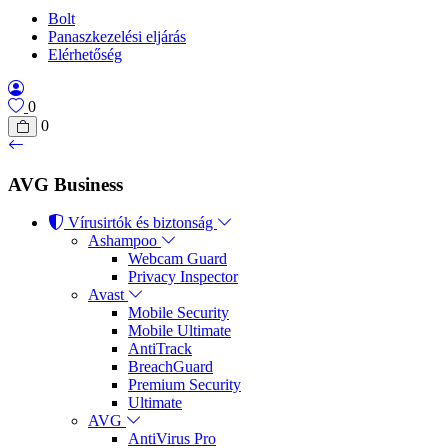
Bolt
Panaszkezelési eljárás
Elérhetőség
0
0
AVG Business
Vírusirtók és biztonság
Ashampoo
Webcam Guard
Privacy Inspector
Avast
Mobile Security
Mobile Ultimate
AntiTrack
BreachGuard
Premium Security
Ultimate
AVG
AntiVirus Pro