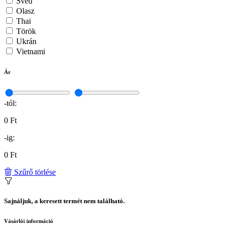
Svéd
Olasz
Thai
Török
Ukrán
Vietnami
Ár
-tól:
0 Ft
-ig:
0 Ft
Szűrő törlése
Sajnáljuk, a keresett termét nem található.
Vásárlói információ