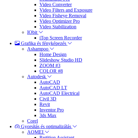
Video Converter
Video Filters and Exposure
Video Fisheye Removal
Video Optimizer Pro
Video Stabilization
IObit
iTop Screen Recorder
Grafika és fényképezés
Ashampoo
Home Design
Slideshow Studio HD
ZOOM #3
COLOR #8
Autodesk
AutoCAD
AutoCAD LT
AutoCAD Electrical
Civil 3D
Revit
Inventor Pro
3ds Max
Corel
Gyorsítás és optimalizálás
AOMEI
Partition Assistant