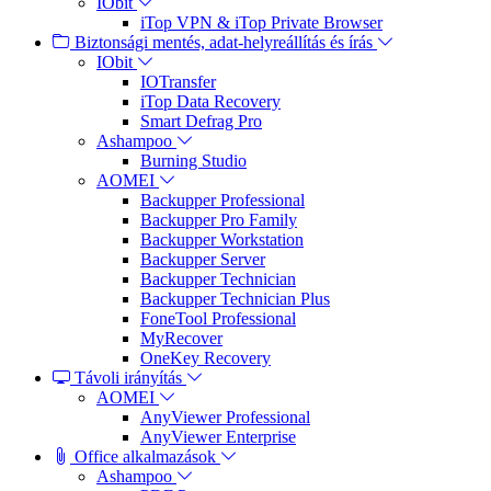
IObit
iTop VPN & iTop Private Browser
Biztonsági mentés, adat-helyreállítás és írás
IObit
IOTransfer
iTop Data Recovery
Smart Defrag Pro
Ashampoo
Burning Studio
AOMEI
Backupper Professional
Backupper Pro Family
Backupper Workstation
Backupper Server
Backupper Technician
Backupper Technician Plus
FoneTool Professional
MyRecover
OneKey Recovery
Távoli irányítás
AOMEI
AnyViewer Professional
AnyViewer Enterprise
Office alkalmazások
Ashampoo