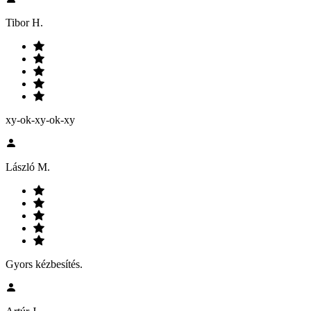
Tibor H.
xy-ok-xy-ok-xy
László M.
Gyors kézbesítés.