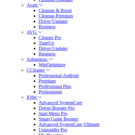
Avast
Cleanup & Boost
Cleanup Premium
Driver Updater
Business
AVG
Cleaner Pro
TuneUp
Driver Updater
Business
Ashampoo
WinOptimizer
CCleaner
Professional Android
Premium
Professional Plus
Professional
IObit
Advanced SystemCare
Driver Booster Pro
Start Menu Pro
Smart Game Booster
Advanced SystemCare Ultimate
Uninstaller Pro